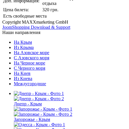
Доп. информация:
отдыха
Цена билета:
320 грн.
Есть свободные места
Copyright MAXXmarketing GmbH
JoomShopping Download & Support
Наши направления
На Крым
Из Крыма
На Азовское море
С Азовского моря
На Черное море
С Черного моря
На Киев
Из Киева
Междугородние
Днепр - Крым
Запорожье - Крым