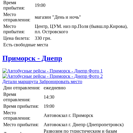
Время
19:00
прибытия:
Место
магазин "День и ночь"
отправления:
Место
Центр, ЦУМ. низ пр.Поля (бывш.пр.Кирова),
прибытия:
пл. Островского
Цена билета:
330 грн.
Есть свободные места
Приморск - Днепр
Детали маршрута
Забронировать место
Дни отправления:
ежедневно
Время
14:30
отправления:
Время прибытия:
19:00
Место
Автовокзал г. Приморск
отправления:
Место прибытия:
Автовокзал г. Днепр (Днепропетровск)
Развозим по туристическим и базам