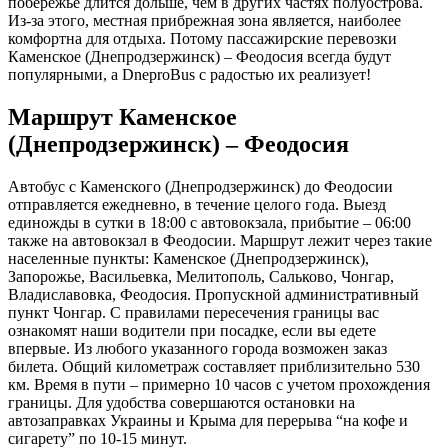
побережье длится дольше, чем в других частях полуострова.
Из-за этого, местная прибрежная зона является, наиболее
комфортна для отдыха. Потому пассажирские перевозки
Каменское (Днепродзержинск) – Феодосия всегда будут
популярными, а DneproBus с радостью их реализует!
Маршрут Каменское
(Днепродзержинск) – Феодосия
Автобус с Каменского (Днепродзержинск) до Феодосии
отправляется ежедневно, в течение целого года. Выезд
единожды в сутки в 18:00 с автовокзала, прибытие – 06:00
также на автовокзал в Феодосии. Маршрут лежит через такие
населенные пункты: Каменское (Днепродзержинск),
Запорожье, Васильевка, Мелитополь, Сальково, Чонгар,
Владиславовка, Феодосия. Пропускной административный
пункт Чонгар. С правилами пересечения границы вас
ознакомят наши водители при посадке, если вы едете
впервые. Из любого указанного города возможен заказ
билета. Общий километраж составляет приблизительно 530
км. Время в пути – примерно 10 часов с учетом прохождения
границы. Для удобства совершаются остановки на
автозаправках Украины и Крыма для перерыва “на кофе и
сигарету” по 10-15 минут.