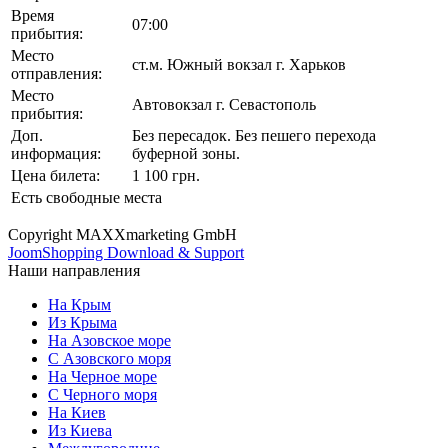
Время
07:00
прибытия:
Место
ст.м. Южный вокзал г. Харьков
отправления:
Место
Автовокзал г. Севастополь
прибытия:
Доп.
Без пересадок. Без пешего перехода
информация:
буферной зоны.
Цена билета:
1 100 грн.
Есть свободные места
Copyright MAXXmarketing GmbH
JoomShopping Download & Support
Наши направления
На Крым
Из Крыма
На Азовское море
С Азовского моря
На Черное море
С Черного моря
На Киев
Из Киева