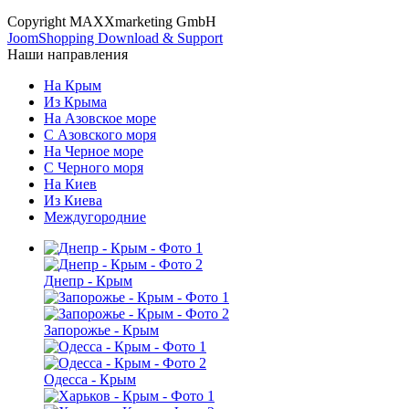
Copyright MAXXmarketing GmbH
JoomShopping Download & Support
Наши направления
На Крым
Из Крыма
На Азовское море
С Азовского моря
На Черное море
С Черного моря
На Киев
Из Киева
Междугородние
Днепр - Крым
Запорожье - Крым
Одесса - Крым