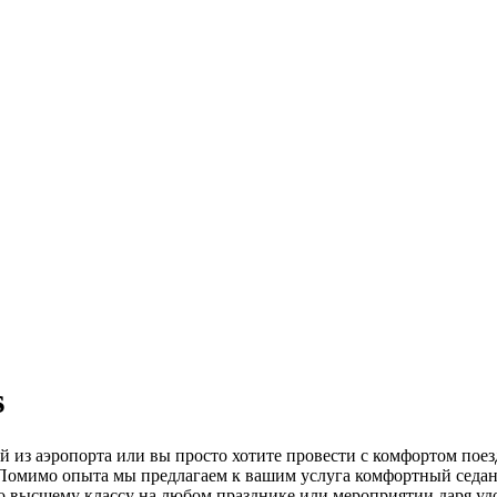
s
й из аэропорта или вы просто хотите провести с комфортом поезд
Помимо опыта мы предлагаем к вашим услуга комфортный седан б
о высшему классу на любом празднике или мероприятии даря удо