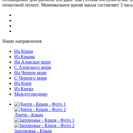
почасовой оплате. Минимальное время заказа составляет 3 часа
Наши направления
На Крым
Из Крыма
На Азовское море
С Азовского моря
На Черное море
С Черного моря
На Киев
Из Киева
Междугородние
Днепр - Крым
Запорожье - Крым