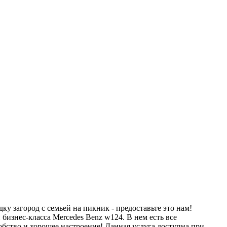
ку загород с семьей на пикник - предоставьте это нам!
изнес-класса Mercedes Benz w124. В нем есть все
бство и хорошее настроение! Данная услуга доступна при