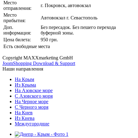
Место
г. Покровск, автовокзал
отправления:
Место
Автовокзал г. Севастополь
прибытия:
Доп.
Без пересадок. Без пешего перехода
информация:
буферной зоны.
Цена билета:
950 грн.
Есть свободные места
Copyright MAXXmarketing GmbH
JoomShopping Download & Support
Наши направления
На Крым
Из Крыма
На Азовское море
С Азовского моря
На Черное море
С Черного моря
На Киев
Из Киева
Междугородние