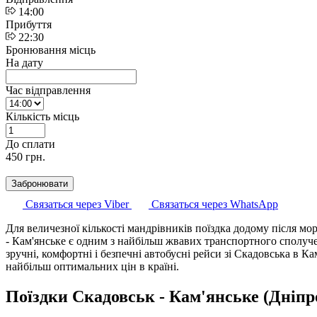
14:00
Прибуття
22:30
Бронювання місць
На дату
Час відправлення
Кількість місць
До cплати
450
грн.
Забронювати
Связаться через Viber
Связаться через WhatsApp
Для величезної кількості мандрівників поїздка додому після мо
- Кам'янське є одним з найбільш жвавих транспортного сполу
зручні, комфортні і безпечні автобусні рейси зі Скадовська в
найбільш оптимальних цін в країні.
Поїздки Скадовськ - Кам'янське (Дніп