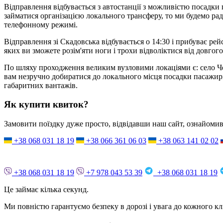
Відправлення відбувається з автостанції з можливістю посадки 
займатися організацією локального трансферу, то ми будемо рад
телефонному режимі.
Відправлення зі Скадовська відбувається о 14:30 і прибуває ре
яких ви зможете розім'яти ноги і трохи відволіктися від довгого
По шляху проходження великим вузловими локаціями є: село Чер
вам незручно добиратися до локального місця посадки пасажирів
габаритних вантажів.
Як купити квиток?
Замовити поїздку дуже просто, відвідавши наш сайт, ознайоми
+38 068 031 18 19
+38 066 361 06 03
+38 063 141 02 02
+38 068 031 18 19
+7 978 043 53 39
+38 068 031 18 19
Це займає кілька секунд.
Ми повністю гарантуємо безпеку в дорозі і увага до кожного к