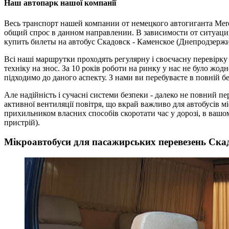
Наш автопарк нашої компанії
Весь транспорт нашей компании от немецкого автогиганта Mer
общий спрос в данном направлении. В зависимости от ситуац
купить билеты на автобус Скадовск - Каменское (Днепродзержи
Всі наші маршрутки проходять регулярну і своєчасну перевірку
техніку на знос. За 10 років роботи на ринку у нас не було жо
підходимо до даного аспекту. З нами ви перебуваєте в повній бе
Але надійність і сучасні системи безпеки - далеко не повний 
активної вентиляції повітря, що вкрай важливо для автобусів мі
прихильником власних способів скоротати час у дорозі, в вашо
пристрій).
Мікроавтобуси для пасажирських перевезень Скад