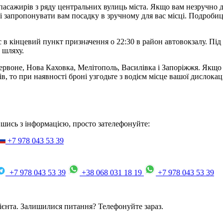
пасажирів з ряду центральних вулиць міста. Якщо вам незручно до
і запропонувати вам посадку в зручному для вас місці. Подробиц
йс в кінцевий пункт призначення о 22:30 в район автовокзалу. Пі
 шляху.
воне, Нова Каховка, Мелітополь, Василівка і Запоріжжя. Якщо в
, то при наявності броні узгодьте з водієм місце вашої дислокац
вшись з інформацією, просто зателефонуйте:
+7 978 043 53 39
+7 978 043 53 39
+38 068 031 18 19
+7 978 043 53 39
лієнта. Залишилися питання? Телефонуйте зараз.