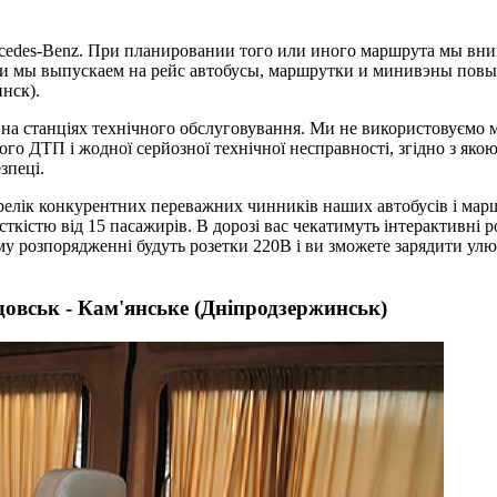
cedes-Benz. При планировании того или иного маршрута мы вни
ии мы выпускаем на рейс автобусы, маршрутки и минивэны повы
нск).
 на станціях технічного обслуговування. Ми не використовуємо м
дного ДТП і жодної серйозної технічної несправності, згідно з я
зпеці.
перелік конкурентних переважних чинників наших автобусів і ма
сткістю від 15 пасажирів. В дорозі вас чекатимуть інтерактивні 
му розпорядженні будуть розетки 220В і ви зможете зарядити улю
овськ - Кам'янське (Дніпродзержинськ)