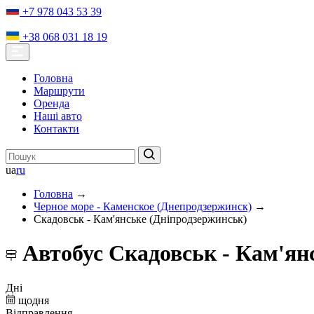
+7 978 043 53 39
+38 068 031 18 19
Головна
Маршрути
Оренда
Нашi авто
Контакти
ua
ru
Головна
→
Черное море - Каменское (Днепродзержинск)
→
Скадовськ - Кам'янське (Дніпродзержинськ)
Автобус Скадовськ - Кам'ян
Дні
щодня
Відправлення