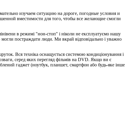
мательно изучаем ситуацию на дороге, погодные условия и
шенной вместимости для того, чтобы все желающие смогли
інівени в режимі "нон-стоп" і ніколи не експлуатуємо нашу
кою могли постраждати люди. Ми вкрай відповідально і уважно
ршруток. Вся техніка оснащується системою кондиціонування і
розваги, серед яких перегляд фільмів на DVD. Якщо ви є
блений гаджет (ноутбук, планшет, смартфон або будь-яке інше