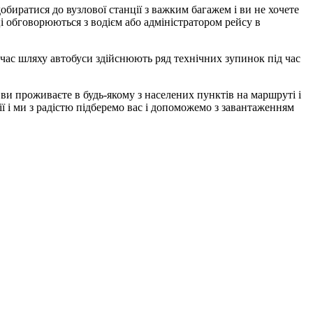
биратися до вузлової станції з важким багажем і ви не хочете
і обговорюються з водієм або адміністратором рейсу в
д час шляху автобуси здійснюють ряд технічних зупинок під час
и проживаєте в будь-якому з населених пунктів на маршруті і
ії і ми з радістю підберемо вас і допоможемо з завантаженням