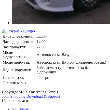
Дні відправлення:
щодня
Час відправлення:
14:00
Час прибуття:
22:30
Місце
Автовокзал м. Лазурне
відправлення:
Місце прибуття:
Автовокзал м. Дніпро (Дніпропетровськ)
Забираємо з туристичних та баз
Дод. інформація:
відпочинку
Ціна квитка:
450 грн.
Є вільні місця
Copyright MAXXmarketing GmbH
JoomShopping Download & Support
Наші напрямки
До Криму