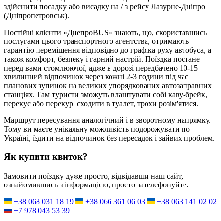
здійснити посадку або висадку на / з рейсу Лазурне-Дніпро
(Дніпропетровськ).
Постійні клієнти «ДнепроBUS» знають, що, скориставшись
послугами цього транспортного агентства, отримають
гарантію переміщення відповідно до графіка руху автобуса, а
також комфорт, безпеку і гарний настрій. Поїздка постане
перед вами стомлюючої, адже в дорозі передбачено 10-15
хвилинний відпочинок через кожні 2-3 години під час
планових зупинок на великих упорядкованих автозаправних
станціях. Там туристи зможуть влаштувати собі каву-брейк,
перекус або перекур, сходити в туалет, трохи розім'ятися.
Маршрут пересування аналогічний і в зворотному напрямку.
Тому ви маєте унікальну можливість подорожувати по
Україні, їздити на відпочинок без пересадок і зайвих проблем.
Як купити квиток?
Замовити поїздку дуже просто, відвідавши наш сайт,
ознайомившись з інформацією, просто зателефонуйте:
+38 068 031 18 19
+38 066 361 06 03
+38 063 141 02 02
+7 978 043 53 39