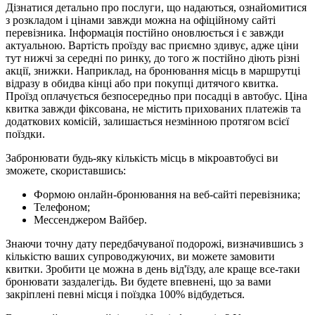
Дізнатися детально про послуги, що надаються, ознайомитися
з розкладом і цінами завжди можна на офіційному сайті
перевізника. Інформація постійно оновлюється і є завжди
актуальною. Вартість проїзду вас приємно здивує, адже ціни
тут нижчі за середні по ринку, до того ж постійно діють різні
акції, знижки. Наприклад, на бронювання місць в маршрутці
відразу в обидва кінці або при покупці дитячого квитка.
Проїзд оплачується безпосередньо при посадці в автобус. Ціна
квитка завжди фіксована, не містить прихованих платежів та
додаткових комісій, залишається незмінною протягом всієї
поїздки.
Забронювати будь-яку кількість місць в мікроавтобусі ви
зможете, скориставшись:
Формою онлайн-бронювання на веб-сайті перевізника;
Телефоном;
Мессенджером Вайбер.
Знаючи точну дату передбачуваної подорожі, визначившись з
кількістю ваших супроводжуючих, ви можете замовити
квитки. Зробити це можна в день від'їзду, але краще все-таки
бронювати заздалегідь. Ви будете впевнені, що за вами
закріплені певні місця і поїздка 100% відбудеться.