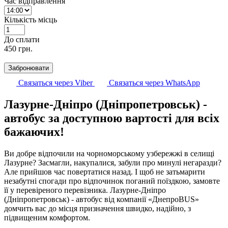
Час відправлення
Кількість місць
До cплати
450
грн.
Забронювати
Связаться через Viber
Связаться через WhatsApp
Лазурне-Дніпро (Дніпропетровськ) -
автобус за доступною вартості для всіх
бажаючих!
Ви добре відпочили на чорноморському узбережжі в селищі
Лазурне? Засмагли, накупалися, забули про минулі негаразди?
Але прийшов час повертатися назад. І щоб не затьмарити
незабутні спогади про відпочинок поганий поїздкою, замовте
її у перевіреного перевізника. Лазурне-Дніпро
(Дніпропетровськ) - автобус від компанії «ДнепроBUS»
домчить вас до місця призначення швидко, надійно, з
підвищеним комфортом.