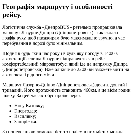
Географія маршруту і особливості
рейсу.
Логістична служба «ДнепроBUS» ретельно пропрацювала
маршрут Лазурне-Дніпро (Дніпропетровськ) і так склала
графік руху, щоб пасажирам було максимально зручно, а час
перебування в дорозі було мінімальним.
Щодня в будь-який час року і в будь-яку погоду в 14:00 з
автостанції селища Лазурне відправляється в рейс
комфортабельний мікроавтобус, який іде на напрямку Дніпра
(Дніпропетровська). Вже ближче до 22:00 ви зможете зійти на
автовокзалі рідного міста.
Маршрут Лазурне-Дніпро (Дніпропетровськ) досить довгий і
тривалий. Його протяжність становить 460км, а це вісім годин
шляху. За цей час автобус проїде через:
Нову Каховку;
Энергодар;
Василівку;
Запоріжжя.
За попередньою домовленістю з водієм в цих містах можна