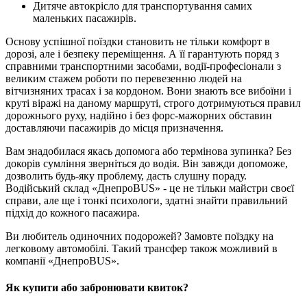
Дитяче автокрісло для транспортування самих
маленьких пасажирів.
Основу успішної поїздки становить не тільки комфорт в
дорозі, але і безпеку переміщення. А її гарантують поряд з
справними транспортними засобами, водії-професіонали з
великим стажем роботи по перевезенню людей на
вітчизняних трасах і за кордоном. Вони знають все вибоїни і
круті віражі на даному маршруті, строго дотримуються правил
дорожнього руху, надійно і без форс-мажорних обставин
доставляючи пасажирів до місця призначення.
Вам знадобилася якась допомога або термінова зупинка? Без
докорів сумління зверніться до водія. Він завжди допоможе,
дозволить будь-яку проблему, дасть слушну пораду.
Водійський склад «ДнепроBUS» - це не тільки майстри своєї
справи, але ще і тонкі психологи, здатні знайти правильний
підхід до кожного пасажира.
Ви любитель одиночних подорожей? Замовте поїздку на
легковому автомобілі. Такий трансфер також можливий в
компанії «ДнепроBUS».
Як купити або забронювати квиток?