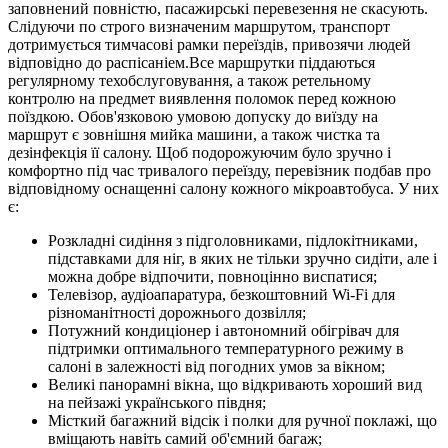
заповнений повністю, пасажирські перевезення не скасують.
Слідуючи по строго визначеним маршрутом, транспорт
дотримується тимчасові рамки переїздів, привозячи людей
відповідно до распісаніем.Все маршрутки піддаються
регулярному техобслуговування, а також ретельному
контролю на предмет виявлення поломок перед кожною
поїздкою. Обов'язковою умовою допуску до виїзду на
маршрут є зовнішня мийка машини, а також чистка та
дезінфекція її салону. Щоб подорожуючим було зручно і
комфортно під час тривалого переїзду, перевізник подбав про
відповідному оснащенні салону кожного мікроавтобуса. У них
є:
Розкладні сидіння з підголовниками, підлокітниками,
підставками для ніг, в яких не тільки зручно сидіти, але і
можна добре відпочити, повноцінно виспатися;
Телевізор, аудіоапаратура, безкоштовний Wi-Fi для
різноманітності дорожнього дозвілля;
Потужний кондиціонер і автономний обігрівач для
підтримки оптимального температурного режиму в
салоні в залежності від погодних умов за вікном;
Великі панорамні вікна, що відкривають хороший вид
на пейзажі українського півдня;
Місткий багажний відсік і полки для ручної поклажі, що
вміщають навіть самий об'ємний багаж;