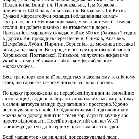
Південної залізниці, пл. Привокзальна, 1, м Харкова і
прибуває о 14:00 на ж / д вокзал, пл. Вокзальна, 1 в Києві.
Сучасні мікроавтобуси оснащені обладнанням клімат-
контролю, анатомічними кріслами, медіа-системою. Тому до
столиці ви доїдете швидко і не втомитеся в дорозі.
Протяжність маршруту складає майже 500 км (близько 7 годин
в дорозі). Він проходить черезПесочін, Сніжків, Абазівка,
Шамраївка, Лубни, Пирятин, Бориспіль, де можлива посадка і
висадка пасажирів. Ви проїдете по території трьох областей:
Харківської, Полтавської, Київської, милуючись яскравими
українськими пейзажами з вікна комфортабельного
мікроавтобуса.
Весь транспорт компанії знаходиться в ідеальному технічному
стані, що гарантує безпеку поїздки за любої погоди.
По шляху проходження не передбачені зупинки на звичайних
автостанціях, водії не набирають додаткових пасажирів, тому
в салоні автобуса завжди буде затишно і просторно.Удобно
розташувавшись в кріслі з підлокітниками і підголовником
можна всю дорогу, дивитися телевізор, слухати музику або
просто відпочивати. Постійно присутній сигнал Wi-Fi
забезпечує доступ до Інтернету протягом всієї поїздки.
Водії маршруток - це ввічливі, попереджувальні люди,