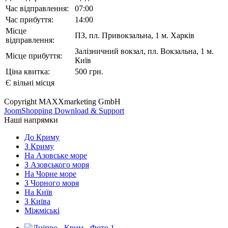
Час відправлення:
07:00
Час прибуття:
14:00
Місце
ПЗ, пл. Привокзальна, 1 м. Харків
відправлення:
Залiзничний вокзал, пл. Вокзальна, 1 м.
Місце прибуття:
Київ
Ціна квитка:
500 грн.
Є вільні місця
Copyright MAXXmarketing GmbH
JoomShopping Download & Support
Наші напрямки
До Криму
З Криму
На Азовське море
З Азовського моря
На Чорне море
З Чорного моря
На Київ
З Київа
Міжміські