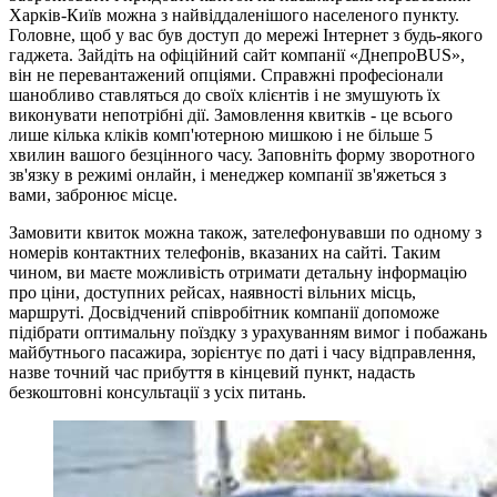
Харків-Київ можна з найвіддаленішого населеного пункту.
Головне, щоб у вас був доступ до мережі Інтернет з будь-якого
гаджета. Зайдіть на офіційний сайт компанії «ДнепроBUS»,
він не перевантажений опціями. Справжні професіонали
шанобливо ставляться до своїх клієнтів і не змушують їх
виконувати непотрібні дії. Замовлення квитків - це всього
лише кілька кліків комп'ютерною мишкою і не більше 5
хвилин вашого безцінного часу. Заповніть форму зворотного
зв'язку в режимі онлайн, і менеджер компанії зв'яжеться з
вами, забронює місце.
Замовити квиток можна також, зателефонувавши по одному з
номерів контактних телефонів, вказаних на сайті. Таким
чином, ви маєте можливість отримати детальну інформацію
про ціни, доступних рейсах, наявності вільних місць,
маршруті. Досвідчений співробітник компанії допоможе
підібрати оптимальну поїздку з урахуванням вимог і побажань
майбутнього пасажира, зорієнтує по даті і часу відправлення,
назве точний час прибуття в кінцевий пункт, надасть
безкоштовні консультації з усіх питань.