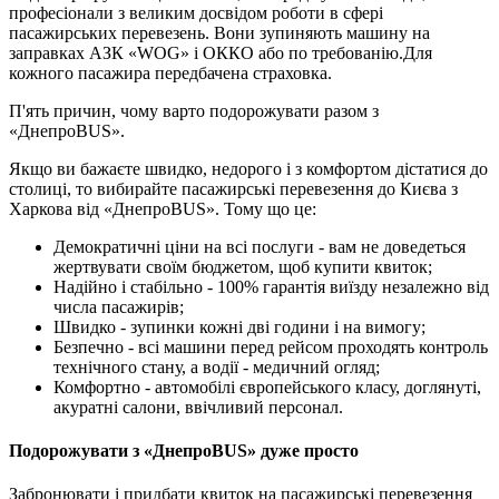
професіонали з великим досвідом роботи в сфері
пасажирських перевезень. Вони зупиняють машину на
заправках АЗК «WOG» і ОККО або по требованію.Для
кожного пасажира передбачена страховка.
П'ять причин, чому варто подорожувати разом з
«ДнепроBUS».
Якщо ви бажаєте швидко, недорого і з комфортом дістатися до
столиці, то вибирайте пасажирські перевезення до Києва з
Харкова від «ДнепроBUS». Тому що це:
Демократичні ціни на всі послуги - вам не доведеться
жертвувати своїм бюджетом, щоб купити квиток;
Надійно і стабільно - 100% гарантія виїзду незалежно від
числа пасажирів;
Швидко - зупинки кожні дві години і на вимогу;
Безпечно - всі машини перед рейсом проходять контроль
технічного стану, а водії - медичний огляд;
Комфортно - автомобілі європейського класу, доглянуті,
акуратні салони, ввічливий персонал.
Подорожувати з «ДнепроBUS» дуже просто
Забронювати і придбати квиток на пасажирські перевезення