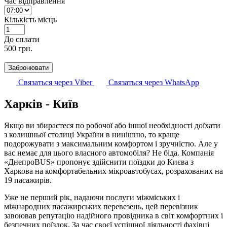
Час відправлення
Кількість місць
До cплати
500
грн.
Забронювати
Связаться через Viber
Связаться через WhatsApp
Харків - Київ
Якщо ви збираєтеся по робочої або іншої необхідності доїхати
з колишньої столиці України в нинішню, то краще
подорожувати з максимальним комфортом і зручністю. Але у
вас немає для цього власного автомобіля? Не біда. Компанія
«ДнепроBUS» пропонує здійснити поїздки до Києва з
Харкова на комфортабельних мікроавтобусах, розрахованих на
19 пасажирів.
Уже не перший рік, надаючи послуги міжміських і
міжнародних пасажирських перевезень, цей перевізник
завоював репутацію надійного провідника в світ комфортних і
безпечних поїздок. За час своєї успішної діяльності фахівці