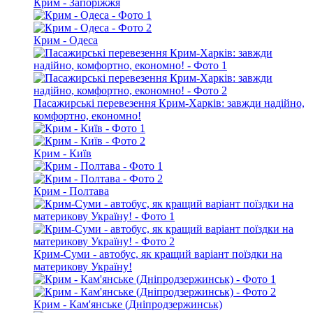
Крим - Запоріжжя
Крим - Одеса
Пасажирські перевезення Крим-Харків: завжди надійно,
комфортно, економно!
Крим - Київ
Крим - Полтава
Крим-Суми - автобус, як кращий варіант поїздки на
материкову Україну!
Крим - Кам'янське (Дніпродзержинськ)