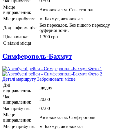
Час прибуття:
07:00
Місце
Автовокзал м. Севастополь
відправлення:
Місце прибуття:
м. Бахмут, автовокзал
Без пересадок. Без пішого переходу
Дод. інформація:
буферної зони.
Ціна квитка:
1 300 грн.
Є вільні місця
Симферополь-Бахмут
Деталi маршруту
Забронювати місце
Дні
щодня
відправлення:
Час
20:00
відправлення:
Час прибуття:
07:00
Місце
Автовокзал м. Сімферополь
відправлення:
Місце прибуття:
м. Бахмут, автовокзал