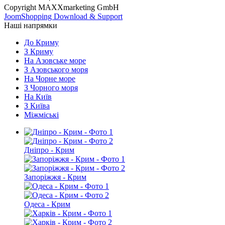
Copyright MAXXmarketing GmbH
JoomShopping Download & Support
Наші напрямки
До Криму
З Криму
На Азовське море
З Азовського моря
На Чорне море
З Чорного моря
На Київ
З Київа
Міжміські
Дніпро - Крим
Запоріжжя - Крим
Одеса - Крим