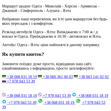
Маршрут щодня:
Одеса - Миколаїв - Херсон - Армянськ -
Джанкой - Сімферополь - Алушта - Ялта
Вибравши наші перевезення, ви їсте цим маршрутом без будь-
яких пересадок і з комфортом.
Розклад автобусів Одеса - Ялта: Виїжджаємо о 7:00 ж / д
вокзал м Одеса. Приїжджаємо в 16:30 - автовокзал м Ялта.
Автобус Одеса - Ялта:
ціни найнижчі в даному напрямку.
Як купити квиток?
Замовити поїздку дуже просто, відвідавши наш сайт,
ознайомившись з інформацією, просто зателефонуйте:
+38 068 031 18 19
+38 066 361 06 03
+38 063 141 02 02
+7 978 043 53 39
+38 068 031 18 19
+7 978 043 53 39
+38 068 031 18 19
+7 978 043 53 39
+38 068 031 18 19
+7 978 043 53
39