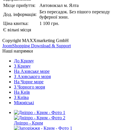
Місце прибуття:
Автовокзал м. Ялта
Без пересадок. Без пішого переходу
Дод. інформація:
буферної зони.
Ціна квитка:
1 100 грн.
Є вільні місця
Copyright MAXXmarketing GmbH
JoomShopping Download & Support
Наші напрямки
До Криму
З Криму
На Азовське море
З Азовського моря
На Чорне море
З Чорного моря
На Київ
З Київа
Міжміські
Дніпро - Крим