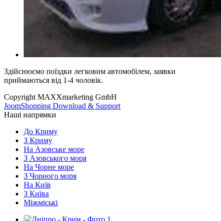
Здійснюємо поїздки легковим автомобілем, заявки
приймаються від 1-4 чоловік.
Copyright MAXXmarketing GmbH
JoomShopping Download & Support
Наші напрямки
До Криму
З Криму
На Азовське море
З Азовського моря
На Чорне море
З Чорного моря
На Київ
З Київа
Міжміські