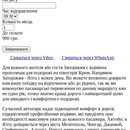
Час відправлення
Кількість місць
До cплати
900
грн.
Забронювати
Связаться через Viber
Связаться через WhatsApp
Для кожного жителя або гостя Запоріжжя є відмінна
пропозиція для подорожі на півострів Крим. Напрямок
Запоріжжя - Ялта є кожен день. Ви можете впевнено довірити
нам вашу поїздку на відпочинок або до рідних, так як ми
виконуємо пасажирські перевезення по даному маршруту вже
не один рік, точно знаємо кращі дороги і найкоротший шлях
для швидкого і комфортного подорожі.
Сучасний автопарк надає підвищений комфорт в дорозі,
підкріплений професійними водіями, які приділять при
необхідності максимум уваги до кожного пасажира. Автобус в
Ялту добирається через міста Мелітополь, Чонгар, Джанкой,
Сімферополь, Алушта. Ніяких пересадок і піших переходів на